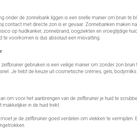
Zenuwstelsel
essoires
Toon meer
Ogen
Podologie
Toon me
Overige 
Jeuk
categorie
ng onder de zonnebank liggen is een snelle manier om bruin te b
Neus
Cold - Hot therapie - warm/koud
Naalden v
Spieren en gewrichten
 bij contact met directe zon is er gevaar. Zonnebanken maken nam
Spijsvert
Oren
Insecten
Luizen
Slapeloosheid, spanning en
teerde huid en
Keel
Verbanddozen
Toon me
categorie
isico op huidkanker, zonnebrand, oogziekten en vroegtijdige hu
stress
 te voorkomen is dus absoluut een misvatting.
g
gerie
Oordopjes
Botten, spieren en gewrichten
Medische hulpmiddelen
tegorie
ren
Stoma
Oorreiniging
Toon meer
Toon meer
r
Parfums
Acne
Stoppen met roken
Oordruppels
Stomaza
zelfbruiner gebruiken is een veilige manier om zonder zon brui
Diagnosetesten en
sel
Stomapla
r snel. Je hebt de keuze uit cosmetische crèmes, gels, bodymilks
meetapparatuur
Specifie
Ogen
Voeten en benen
Accessoi
Infecties
Alcoholtest
Lichaams
Ooginfec
Droge voeten, eelt en kloven
Bloeddrukmeter
aan om voor het aanbrengen van de zelfbruiner je huid te scrubbe
Deodora
Anti aller
Instrume
Blaren
 makkelijker in de huid trekt.
inflamma
Cholesteroltest
Immuniteit
Gezichts
Eelt
Ontzwell
hoest
Hartslagmeter
moet je de zelfbruiner goed verdelen om vlekken te vermijden. Bl
Eksteroog - likdoorn
Ergonom
 ingetrokken.
Glaucoo
 hoest en
Make-up
Toon meer
Toon meer
Allergie
Ademhali
Toon me