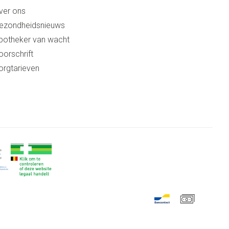
ver ons
ezondheidsnieuws
potheker van wacht
oorschrift
orgtarieven