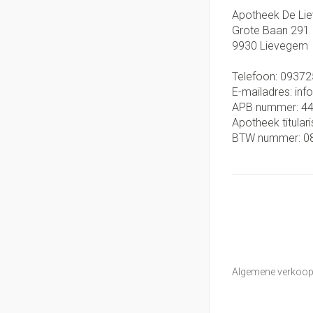
Apotheek De Li
Grote Baan 291
9930
Lievegem
Telefoon:
09372
E-mailadres:
inf
APB nummer:
4
Apotheek titulari
BTW nummer:
0
Algemene verkoo