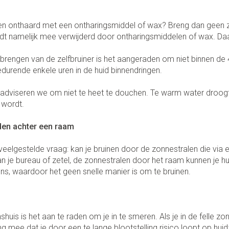
Make-up 
 inhalatie
Badkame
gebruiks
re
Nagels
en onthaard met een ontharingsmiddel of wax? Breng dan geen ze
Oor
Bed
Eyeliner 
Anti tumor middelen
rdt namelijk mee verwijderd door ontharingsmiddelen of wax. Da
l
Nagellak
Doorligge
Mascara
brengen van de zelfbruiner is het aangeraden om niet binnen 
Kalk- en schimmelnagels
Toon me
Oogscha
edurende enkele uren in de huid binnendringen.
Neus
Nagelbijten
Toon me
nborstels
adviseren we om niet te heet te douchen. Te warm water droogt 
Tabletten
Nagelversterkend
 wordt.
Neusspra
Toon meer
Snurken
den achter een raam
Supplementen
 veelgestelde vraag: kan je bruinen door de zonnestralen die via
n je bureau of zetel, de zonnestralen door het raam kunnen je huid
ens, waardoor het geen snelle manier is om te bruinen.
huis is het aan te raden om je in te smeren. Als je in de felle zo
ng mee dat je door een te lange blootstelling risico loopt op hui