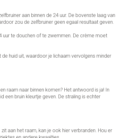
penselen en
Arm
r
voorwerpen
lfbruiner aan binnen de 24 uur. De bovenste laag van
Elleboog
Zelfbruiner
Haar
- oogpotlood
ardoor zou de zelfbruiner geen egaal resultaat geven.
Enkel en voet
n - decubitis
de 4 uur te douchen of te zwemmen. De crème moet
Toon meer
er
duw
Scheren
er
de huid uit, waardoor je lichaam vervolgens minder
ys en -druppels
CBD
 een raam naar binnen komen? Het antwoord is ja! In
 een bruin kleurtje geven. De straling is echter
n zit aan het raam, kan je ook hier verbranden. Hou er
dziektes en andere kwaaltjes.