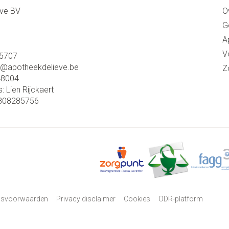
eve BV
O
G
A
V
5707
o@
apotheekdelieve.be
Z
48004
s:
Lien Rijckaert
808285756
psvoorwaarden
Privacy disclaimer
Cookies
ODR-platform