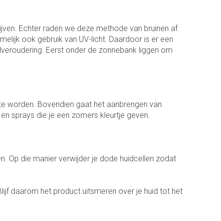
ontschminken
Sondes, baxters en catheters
er
diabetes producten
Reinigingsmelk, - crème, -olie en
Afslanken
Sondes
lijven. Echter raden we deze methode van bruinen af.
oor insulinespuiten
gel
Accessoires
elijk ook gebruik van UV-licht. Daardoor is er een
ering
Accessoires voor sondes
werende middelen
er
idveroudering. Eerst onder de zonnebank liggen om
Tonic - lotion
Baxters
Homeopathie
Micellair water
Catheters
 en geurproducten
Specifiek voor de ogen
kjes
Toon meer
Zware benen
n te worden. Bovendien gaat het aanbrengen van
Pillendozen en accessoires
atje
 en sprays die je een zomers kleurtje geven.
Tabletten
k voor mannen
res
Gezichtsverzorging
Creme, gel en spray
verzorging
ties
Mondmaskers
Pigmentstoornissen
n. Op die manier verwijder je dode huidcellen zodat
nt
gische en anti
nten
Gevoelige huid - geïrriteerde huid
Diverse geneesmiddelen
toire middelen
verzorging
Bandages en Orthopedie -
Gemengde huid
ende middelen
ijf daarom het product uitsmeren over je huid tot het
orthopedische verbanden
ie
Doffe huid
m
Diergeneesmiddelen
Buik
Toon meer
ng en zuurstof
er