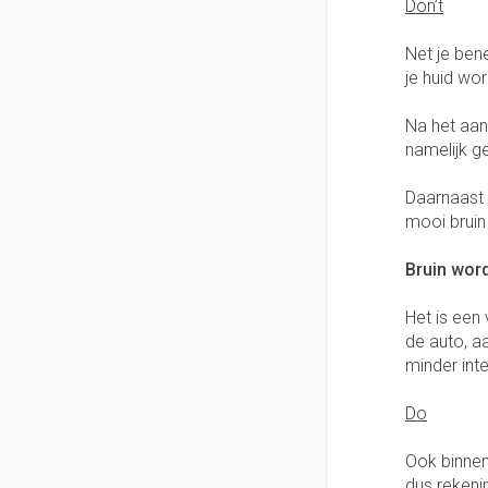
Don’t
Handhygiëne
Thuiszorg
Massagebalsem en
Manicure & pedicu
Net je ben
Batterijen
je huid wo
Toebehoren
Hormonaal stelse
Mond
Na het aan
Steriel materiaal
namelijk g
Droge mond
Gynaecologie
Elektrische tande
Daarnaast 
mooi bruin
Interdentaal - flos
Kunstgebit
Bruin wor
Toon meer
Het is een
de auto, aa
minder int
Do
Ook binnens
dus rekeni