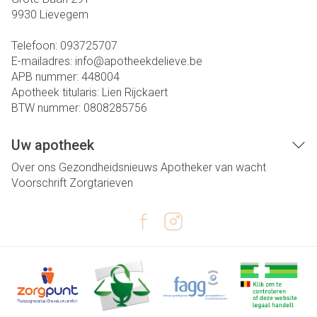
9930
Lievegem
Telefoon:
093725707
E-mailadres:
info@
apotheekdelieve.be
APB nummer:
448004
Apotheek titularis:
Lien Rijckaert
BTW nummer:
0808285756
Uw apotheek
Over ons
Gezondheidsnieuws
Apotheker van wacht
Voorschrift
Zorgtarieven