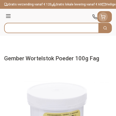
Ga naar de inhoud
Gratis verzending vanaf € 120
Gratis lokale levering vanaf € 60
Veilige
Menu
Zoek
Product, merk, categorie...
Gember Wortelstok Poeder 100g Fag