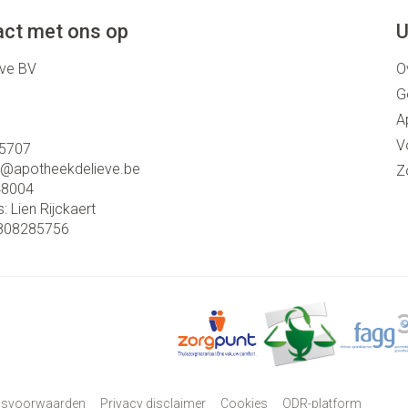
ct met ons op
U
eve BV
O
G
A
V
5707
o@
apotheekdelieve.be
Z
48004
s:
Lien Rijckaert
808285756
psvoorwaarden
Privacy disclaimer
Cookies
ODR-platform