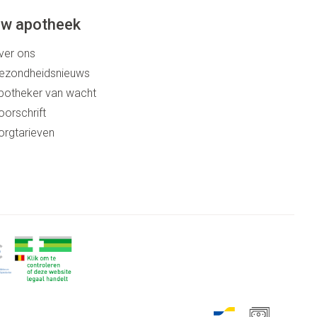
w apotheek
ver ons
ezondheidsnieuws
potheker van wacht
oorschrift
orgtarieven