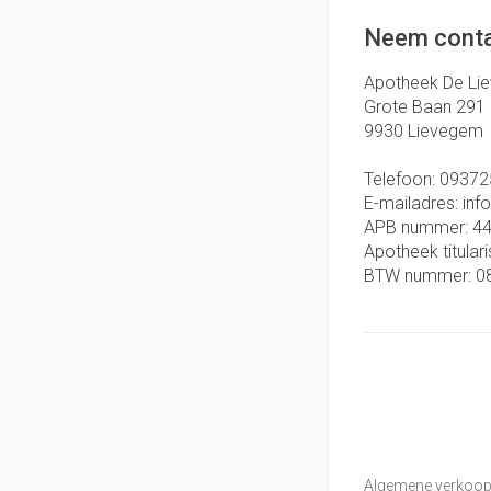
Neem conta
Apotheek De Li
Grote Baan 291
9930
Lievegem
Telefoon:
09372
E-mailadres:
inf
APB nummer:
4
Apotheek titulari
BTW nummer:
0
Algemene verkoo