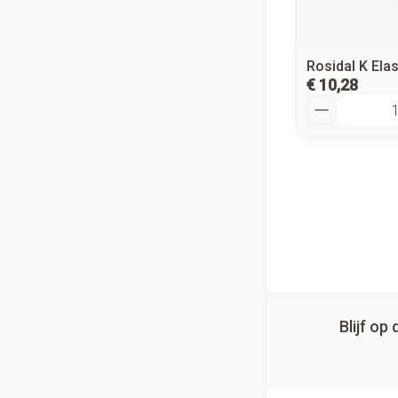
Rosidal K El
€ 10,28
Aantal
Blijf o