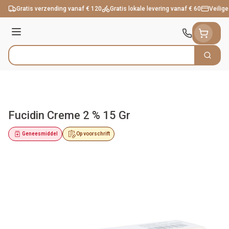
Ga naar de inhoud
Gratis verzending vanaf € 120
Gratis lokale levering vanaf € 60
Veilige
Menu
Zoek
Product, merk, categorie...
Fucidin Creme 2 % 15 Gr
Geneesmiddel
Op voorschrift