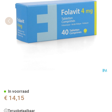
Folavit 4mg Comp 40 X 4mg N
In voorraad
€ 14,15
Terugbetaalbaar