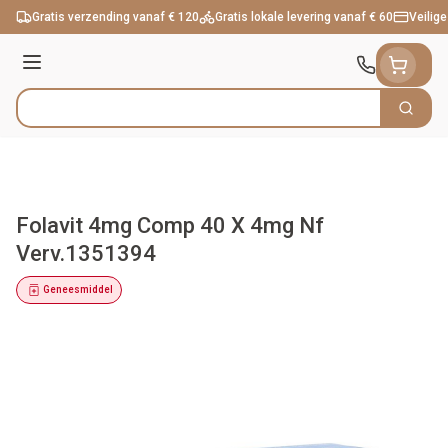
Ga naar de inhoud
Gratis verzending vanaf € 120
Gratis lokale levering vanaf € 60
Veilige
Menu
Zoek
Product, merk, categorie...
Folavit 4mg Comp 40 X 4mg Nf
Verv.1351394
Geneesmiddel