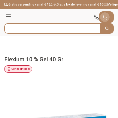
Ga naar de inhoud
Gratis verzending vanaf € 120
Gratis lokale levering vanaf € 60
Veilige
Menu
Zoek
Product, merk, categorie...
Flexium 10 % Gel 40 Gr
Geneesmiddel