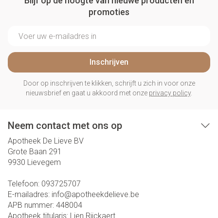
Blijf op de hoogte van nieuwe producten en
promoties
E-mail adres
Inschrijven
Door op inschrijven te klikken, schrijft u zich in voor onze
nieuwsbrief en gaat u akkoord met onze
privacy policy
.
Neem contact met ons op
Apotheek De Lieve BV
Grote Baan 291
9930
Lievegem
Telefoon:
093725707
E-mailadres:
info@
apotheekdelieve.be
APB nummer:
448004
Apotheek titularis:
Lien Rijckaert