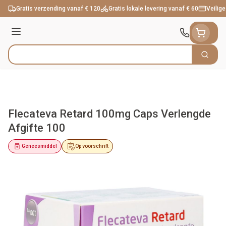
Ga naar de inhoud
Gratis verzending vanaf € 120
Gratis lokale levering vanaf € 60
Veilige
Menu
Zoek
Product, merk, categorie...
Flecateva Retard 100mg Caps Verlengde
Afgifte 100
Geneesmiddel
Op voorschrift