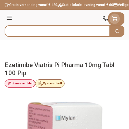
Ga naar de inhoud
Gratis verzending vanaf € 120
Gratis lokale levering vanaf € 60
Veilige
Menu
Zoek
Product, merk, categorie...
Ezetimibe Viatris Pi Pharma 10mg Tabl
100 Pip
Geneesmiddel
Op voorschrift