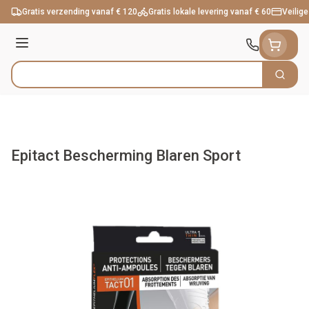
Ga naar de inhoud
Gratis verzending vanaf € 120
Gratis lokale levering vanaf € 60
Veilige
Menu
Zoek
Product, merk, categorie...
Epitact Bescherming Blaren Sport