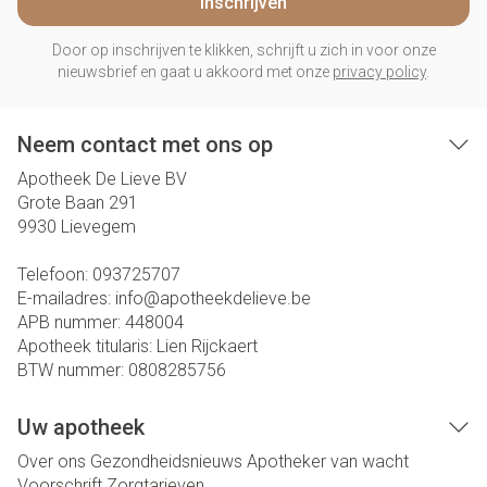
Inschrijven
Door op inschrijven te klikken, schrijft u zich in voor onze
nieuwsbrief en gaat u akkoord met onze
privacy policy
.
Neem contact met ons op
Apotheek De Lieve BV
Grote Baan 291
9930
Lievegem
Telefoon:
093725707
E-mailadres:
info@
apotheekdelieve.be
APB nummer:
448004
Apotheek titularis:
Lien Rijckaert
BTW nummer:
0808285756
Uw apotheek
Over ons
Gezondheidsnieuws
Apotheker van wacht
Voorschrift
Zorgtarieven