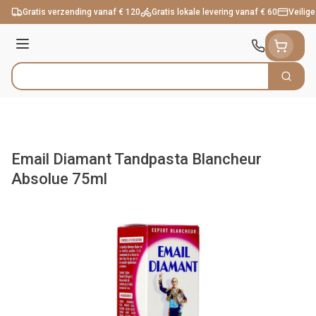
Ga naar de inhoud
Gratis verzending vanaf € 120
Gratis lokale levering vanaf € 60
Veilige
Menu
Zoek
Product, merk, categorie...
Email Diamant Tandpasta Blancheur
Absolue 75ml