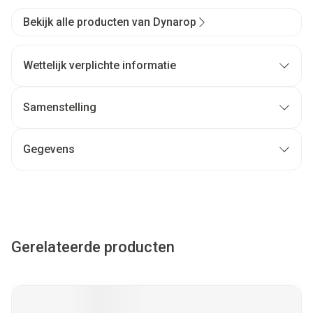
Bekijk alle producten van Dynarop
Wettelijk verplichte informatie
Samenstelling
Gegevens
Gerelateerde producten
Navigeren door de elementen van de carrousel is mogelijk met
Druk om carrousel over te slaan
Druk op om naar carrouselnavigatie te gaan