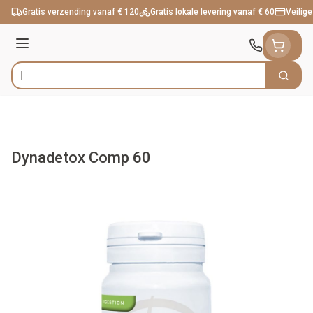
Ga naar de inhoud
Gratis verzending vanaf € 120
Gratis lokale levering vanaf € 60
Veilige
Menu
Zoek
Product, merk, categorie...
Dynadetox Comp 60