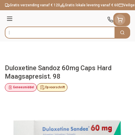
Ga naar de inhoud
Gratis verzending vanaf € 120
Gratis lokale levering vanaf € 60
Veilige
Menu
Zoek
Product, merk, categorie...
Duloxetine Sandoz 60mg Caps Hard
Maagsapresist. 98
Geneesmiddel
Op voorschrift