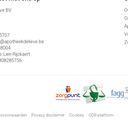
eve BV
O
G
A
V
5707
o@
apotheekdelieve.be
Z
48004
s:
Lien Rijckaert
808285756
psvoorwaarden
Privacy disclaimer
Cookies
ODR-platform