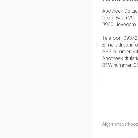
Apotheek De Li
Grote Baan 291
9930
Lievegem
Telefoon:
09372
E-mailadres:
inf
APB nummer:
4
Apotheek titulari
BTW nummer:
0
Algemene verkoo