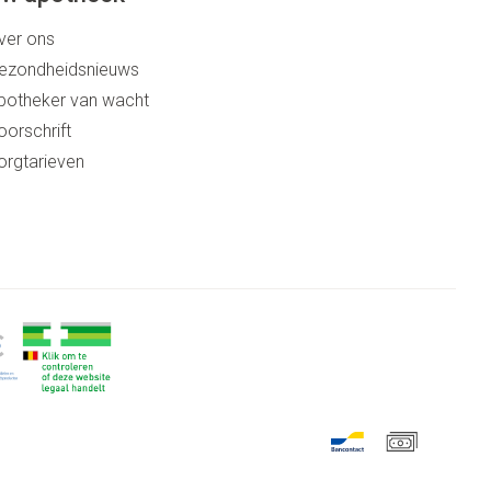
ver ons
ezondheidsnieuws
potheker van wacht
oorschrift
orgtarieven