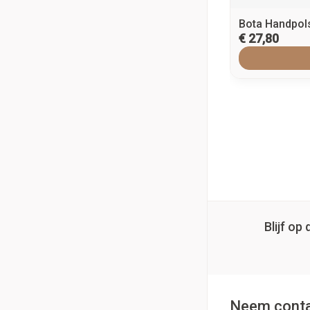
Bota Handpols
€ 27,80
Blijf o
Neem conta