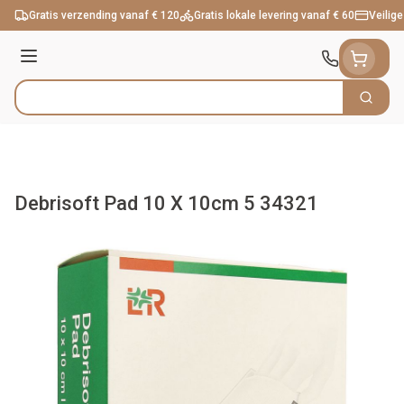
Ga naar de inhoud
Gratis verzending vanaf € 120
Gratis lokale levering vanaf € 60
Veilige
Menu
Zoek
Product, merk, categorie...
Debrisoft Pad 10 X 10cm 5 34321