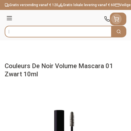
Ga naar de inhoud
Gratis verzending vanaf € 120
Gratis lokale levering vanaf € 60
Veilige
Menu
Zoek
Product, merk, categorie...
Couleurs De Noir Volume Mascara 01
Zwart 10ml