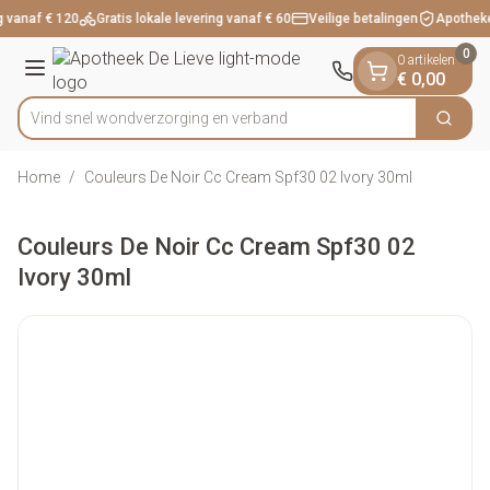
Dia 1 van 1
Ga naar de inhoud
g vanaf € 120
Gratis lokale levering vanaf € 60
Veilige betalingen
Apotheke
0
0 artikelen
Menu
€ 0,00
Vind snel wondverzorging en verband
Zoek
Product, merk, categorie...
Home
/
Couleurs De Noir Cc Cream Spf30 02 Ivory 30ml
Couleurs De Noir Cc Cream Spf30 02
Ivory 30ml