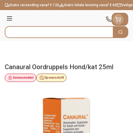
Ga naar de inhoud
Gratis verzending vanaf € 120
Gratis lokale levering vanaf € 60
Veilige
Menu
Zoek
Product, merk, categorie...
Canaural Oordruppels Hond/kat 25ml
Geneesmiddel
Op voorschrift