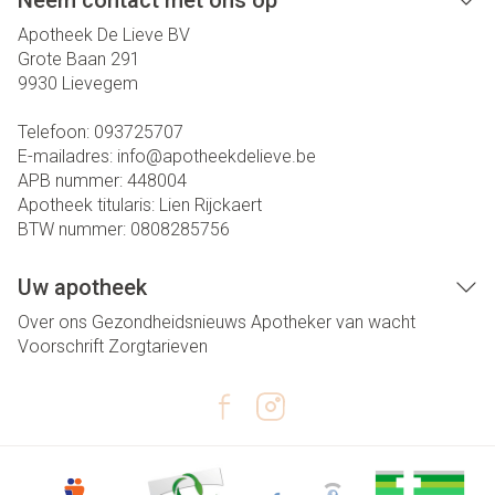
Neem contact met ons op
Apotheek De Lieve BV
Grote Baan 291
9930
Lievegem
Telefoon:
093725707
E-mailadres:
info@
apotheekdelieve.be
APB nummer:
448004
Apotheek titularis:
Lien Rijckaert
BTW nummer:
0808285756
Uw apotheek
Over ons
Gezondheidsnieuws
Apotheker van wacht
Voorschrift
Zorgtarieven