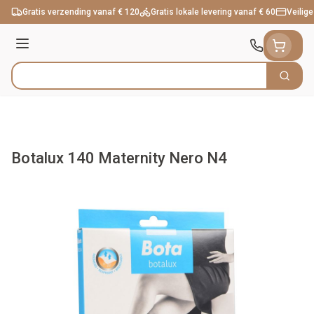
Ga naar de inhoud
Gratis verzending vanaf € 120
Gratis lokale levering vanaf € 60
Veilige
Menu
Zoek
Product, merk, categorie...
Botalux 140 Maternity Nero N4