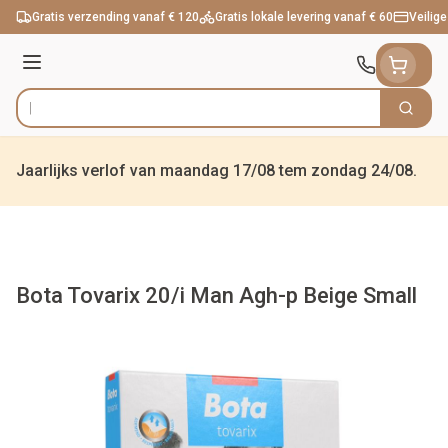
Ga naar de inhoud
Gratis verzending vanaf € 120
Gratis lokale levering vanaf € 60
Veilige
Menu
Zoek
Product, merk, categorie...
Jaarlijks verlof van maandag 17/08 tem zondag 24/08.
Bota Tovarix 20/i Man Agh-p Beige Small