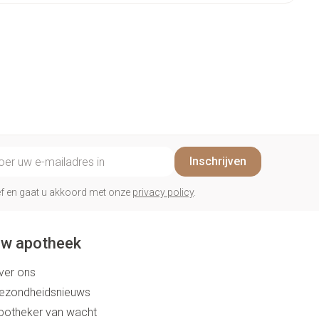
penselen en
Arm
r
voorwerpen
Elleboog
Zelfbruiner
Haar
- oogpotlood
Enkel en voet
n - decubitis
Toon meer
er
duw
Scheren
er
il adres
ys en -druppels
CBD
Inschrijven
rief en gaat u akkoord met onze
privacy policy
.
w apotheek
ver ons
ezondheidsnieuws
potheker van wacht