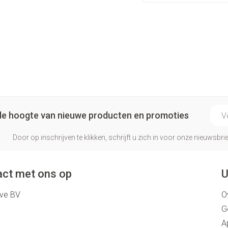
Make-up 
 inhalatie
Badkame
gebruiks
re
Nagels
Oor
Bed
Eyeliner 
Anti tumor middelen
l
Nagellak
Doorligge
Mascara
Kalk- en schimmelnagels
Toon me
Oogscha
Neus
Nagelbijten
Toon me
nborstels
Tabletten
Nagelversterkend
E-ma
Neusspra
Toon meer
p de hoogte van nieuwe producten en promoties
Snurken
Door op inschrijven te klikken, schrijft u zich in voor onze nieuwsb
Supplementen
ct met ons op
U
eve BV
O
G
A