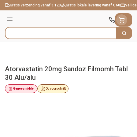
Ga naar de inhoud
Gratis verzending vanaf € 120
Gratis lokale levering vanaf € 60
Veilige
Menu
Zoek
Product, merk, categorie...
Atorvastatin 20mg Sandoz Filmomh Tabl
30 Alu/alu
Geneesmiddel
Op voorschrift