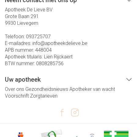
Neem contact met ons op
Apotheek De Lieve BV
Grote Baan 291
9930
Lievegem
Telefoon:
093725707
E-mailadres:
info@
apotheekdelieve.be
APB nummer:
448004
Apotheek titularis:
Lien Rijckaert
BTW nummer:
0808285756
Uw apotheek
Over ons
Gezondheidsnieuws
Apotheker van wacht
Voorschrift
Zorgtarieven