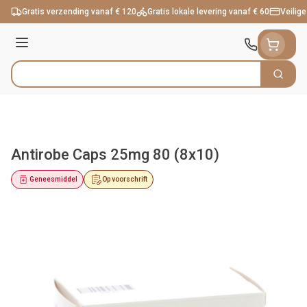
Ga naar de inhoud
Gratis verzending vanaf € 120
Gratis lokale levering vanaf € 60
Veilige
Menu
Zoek
Product, merk, categorie...
Antirobe Caps 25mg 80 (8x10)
Geneesmiddel
Op voorschrift