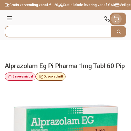
Ga naar de inhoud
Gratis verzending vanaf € 120
Gratis lokale levering vanaf € 60
Veilige
Menu
Zoek
Product, merk, categorie...
Alprazolam Eg Pi Pharma 1mg Tabl 60 Pip
Geneesmiddel
Op voorschrift