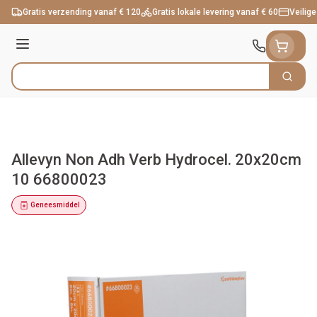
Ga naar de inhoud
Gratis verzending vanaf € 120
Gratis lokale levering vanaf € 60
Veilige
Menu
Zoek
Product, merk, categorie...
Allevyn Non Adh Verb Hydrocel. 20x20cm
10 66800023
Geneesmiddel