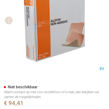
Allevyn Non Adh Verb Hydroc
Niet beschikbaar
Neem contact op met ons via telefoon of e-mail, dan bekijken we
samen de mogelijkheden.
€ 94,41