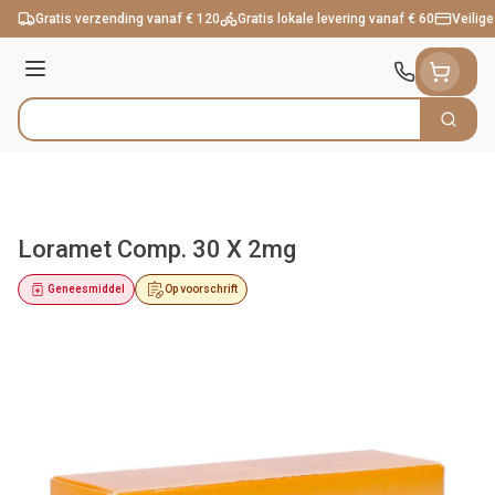
Ga naar de inhoud
Gratis verzending vanaf € 120
Gratis lokale levering vanaf € 60
Veilige
Menu
Zoek
Product, merk, categorie...
Loramet Comp. 30 X 2mg
Geneesmiddel
Op voorschrift