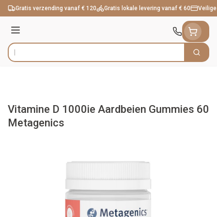
Ga naar de inhoud
Gratis verzending vanaf € 120
Gratis lokale levering vanaf € 60
Veilige
Menu
Zoek
Product, merk, categorie...
Vitamine D 1000ie Aardbeien Gummies 60
Metagenics