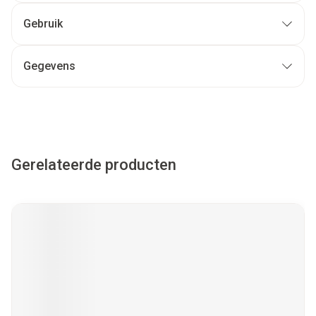
Gebruik
Gegevens
Gerelateerde producten
Navigeren door de elementen van de carrousel is mogelijk met
Druk om carrousel over te slaan
Druk op om naar carrouselnavigatie te gaan