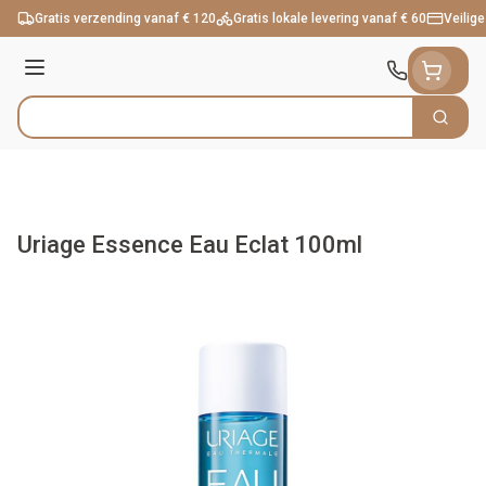
Ga naar de inhoud
Gratis verzending vanaf € 120
Gratis lokale levering vanaf € 60
Veilige
Menu
Zoek
Product, merk, categorie...
Uriage Essence Eau Eclat 100ml