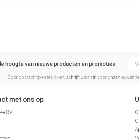
E-ma
p de hoogte van nieuwe producten en promoties
Door op inschrijven te klikken, schrijft u zich in voor onze nieuwsb
ct met ons op
U
eve BV
O
G
A
V