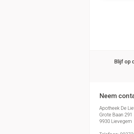
Blijf o
Neem conta
Apotheek De Li
Grote Baan 291
9930
Lievegem