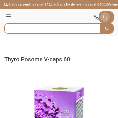
Ga naar de inhoud
Gratis verzending vanaf € 120
Gratis lokale levering vanaf € 60
Veilige
Menu
Zoek
Product, merk, categorie...
Thyro Posome V-caps 60