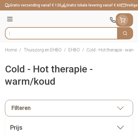
Ga naar de inhoud
Gratis verzending vanaf € 120
Gratis lokale levering vanaf € 60
Veilige
Menu
Zoek
Product, merk, categorie...
Home
/
Thuiszorg en EHBO
/
EHBO
/
Cold - Hot therapie - war
Cold - Hot therapie -
warm/koud
Filteren
Doorgaan naar productlijst
Prijs
filter