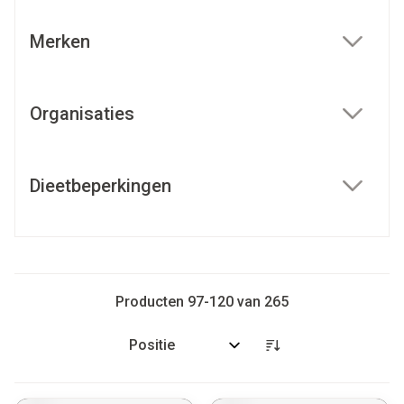
Merken
filter
Organisaties
filter
Dieetbeperkingen
filter
Producten
97
-
120
van
265
Sorteer op: