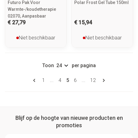
Futuro Pak Voor
Polar Frost Gel Tube 150ml
Warmte-/koudetherapie
02070, Aanpasbaar
€ 27,79
€ 15,94
Niet beschikbaar
Niet beschikbaar
Toon
per pagina
Pagina's
U lees momenteel pagina
Pagina
Pagina
Pagina
Pagina
1
...
4
5
6
...
12
Blijf op de hoogte van nieuwe producten en
promoties
E-mail adres