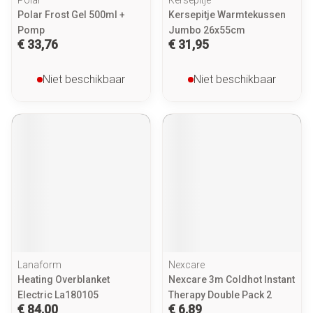
Polar
Kersepitje
Polar Frost Gel 500ml +
Kersepitje Warmtekussen
Pomp
Jumbo 26x55cm
€ 33,76
€ 31,95
Niet beschikbaar
Niet beschikbaar
Lanaform
Nexcare
Heating Overblanket
Nexcare 3m Coldhot Instant
Electric La180105
Therapy Double Pack 2
€ 84,00
€ 6,89