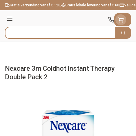
Ga naar de inhoud
Gratis verzending vanaf € 120
Gratis lokale levering vanaf € 60
Veilige
Menu
Zoek
Product, merk, categorie...
Nexcare 3m Coldhot Instant Therapy
Double Pack 2