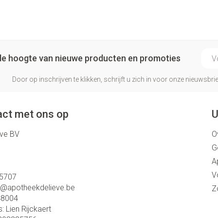
E-ma
p de hoogte van nieuwe producten en promoties
Door op inschrijven te klikken, schrijft u zich in voor onze nieuwsb
ct met ons op
U
eve BV
O
G
A
V
5707
o@
apotheekdelieve.be
Z
48004
s:
Lien Rijckaert