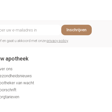
il adres
Inschrijven
rief en gaat u akkoord met onze
privacy policy
.
w apotheek
ver ons
ezondheidsnieuws
potheker van wacht
oorschrift
orgtarieven