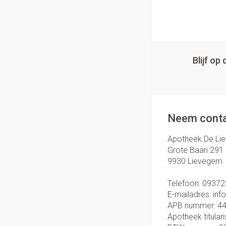
Blijf o
Neem conta
Apotheek De Li
Grote Baan 291
9930
Lievegem
Telefoon:
09372
E-mailadres:
inf
APB nummer:
4
Apotheek titulari