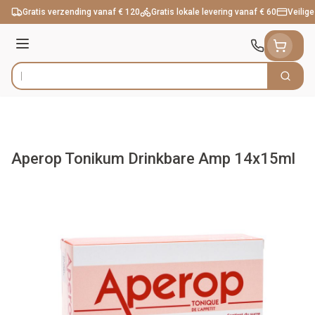
Ga naar de inhoud
Gratis verzending vanaf € 120
Gratis lokale levering vanaf € 60
Veilige
Menu
Zoek
Product, merk, categorie...
Aperop Tonikum Drinkbare Amp 14x15ml