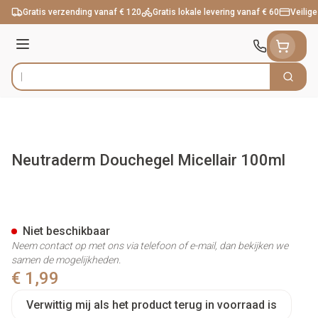
Ga naar de inhoud
Gratis verzending vanaf € 120
Gratis lokale levering vanaf € 60
Veilige
Menu
Zoek
Product, merk, categorie...
Neutraderm Douchegel Micellair 100ml
Neutraderm Douchegel Micell
Niet beschikbaar
Neem contact op met ons via telefoon of e-mail, dan bekijken we
samen de mogelijkheden.
€ 1,99
Verwittig mij als het product terug in voorraad is