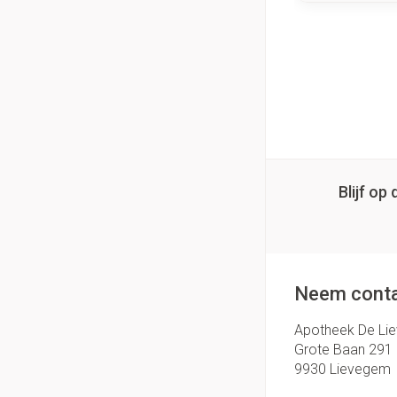
Blijf o
Neem conta
Apotheek De Li
Grote Baan 291
9930
Lievegem