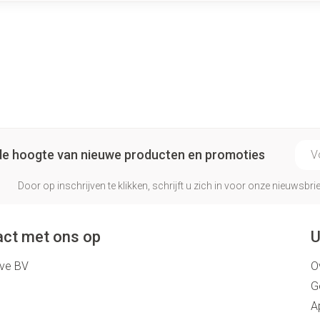
E-ma
p de hoogte van nieuwe producten en promoties
Door op inschrijven te klikken, schrijft u zich in voor onze nieuwsb
ct met ons op
U
eve BV
O
G
A