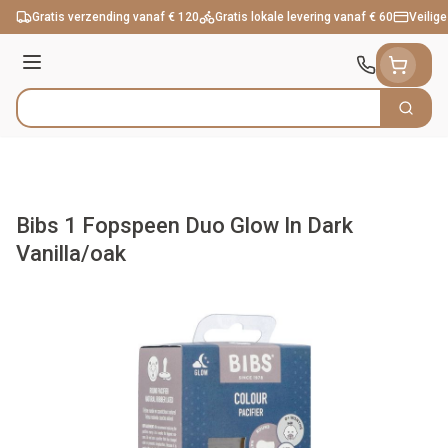
Ga naar de inhoud
Gratis verzending vanaf € 120
Gratis lokale levering vanaf € 60
Veilige
Menu
Zoek
Product, merk, categorie...
Bibs 1 Fopspeen Duo Glow In Dark
Vanilla/oak