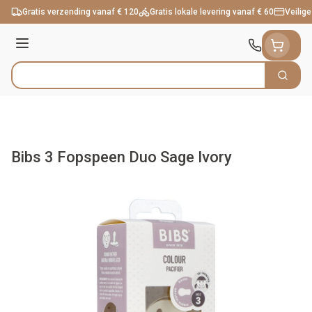
Ga naar de inhoud
Gratis verzending vanaf € 120
Gratis lokale levering vanaf € 60
Veilige
Menu
Zoek
Product, merk, categorie...
Bibs 3 Fopspeen Duo Sage Ivory