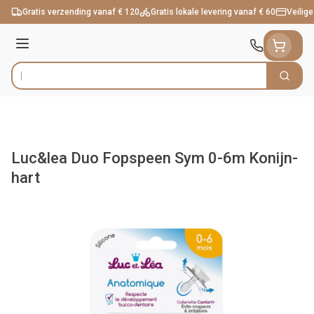
Ga naar de inhoud
Gratis verzending vanaf € 120
Gratis lokale levering vanaf € 60
Veilige
Menu
Zoek
Product, merk, categorie...
Luc&lea Duo Fopspeen Sym 0-6m Konijn-
hart