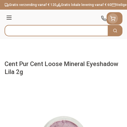
Ga naar de inhoud
Gratis verzending vanaf € 120
Gratis lokale levering vanaf € 60
Veilige
Menu
Zoek
Product, merk, categorie...
Cent Pur Cent Loose Mineral Eyeshadow
Lila 2g