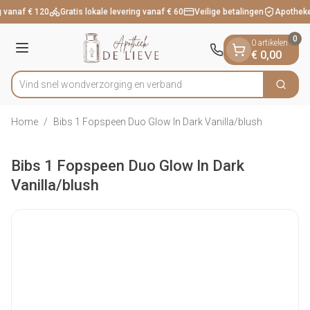
Dia 1 van 1
Ga naar de inhoud
 vanaf € 120
Gratis lokale levering vanaf € 60
Veilige betalingen
Apotheke
0
0 artikelen
Menu
€ 0,00
Vind snel wondverzorging en verband
Zoek
Product, merk, categorie...
Home
/
Bibs 1 Fopspeen Duo Glow In Dark Vanilla/blush
Bibs 1 Fopspeen Duo Glow In Dark
Vanilla/blush