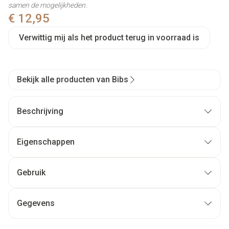
samen de mogelijkheden.
€ 12,95
Verwittig mij als het product terug in voorraad is
Bekijk alle producten van Bibs
Beschrijving
Eigenschappen
Ronde tepel, zoals mama's borst
Gemaakt van natuurlijk rubber
Gebruik
Verkrijgbaar in verschillende maten
Verkrijgbaar in een verlichte versie voor gebruik 's
Gegevens
nachts
CNK
4107025
Vervangen na 4-6 weken