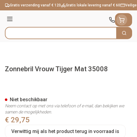
Ga naar de inhoud
Gratis verzending vanaf € 120
Gratis lokale levering vanaf € 60
Veilige
Menu
Zoek
Product, merk, categorie...
Zonnebril Vrouw Tijger Mat 35008
Zonnebril Vrouw Tijger Mat 3
Niet beschikbaar
Neem contact op met ons via telefoon of e-mail, dan bekijken we
samen de mogelijkheden.
€ 29,75
Verwittig mij als het product terug in voorraad is