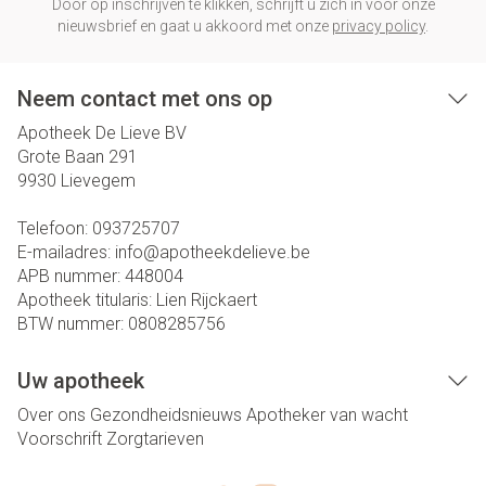
Door op inschrijven te klikken, schrijft u zich in voor onze
nieuwsbrief en gaat u akkoord met onze
privacy policy
.
Neem contact met ons op
Apotheek De Lieve BV
Grote Baan 291
9930
Lievegem
Telefoon:
093725707
E-mailadres:
info@
apotheekdelieve.be
APB nummer:
448004
Apotheek titularis:
Lien Rijckaert
BTW nummer:
0808285756
Uw apotheek
Over ons
Gezondheidsnieuws
Apotheker van wacht
Voorschrift
Zorgtarieven