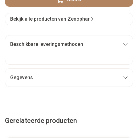
Bekijk alle producten van Zenophar
Beschikbare leveringsmethoden
Gegevens
Gerelateerde producten
Navigeren door de elementen van de carrousel is mogelijk met
Druk om carrousel over te slaan
Druk op om naar carrouselnavigatie te gaan