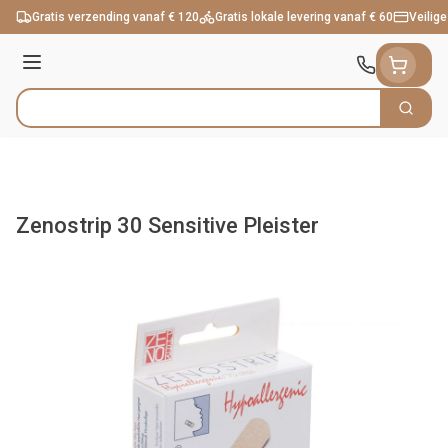
Ga naar de inhoud
Gratis verzending vanaf € 120
Gratis lokale levering vanaf € 60
Veilige
Menu
Zoek
Product, merk, categorie...
Zenostrip 30 Sensitive Pleister