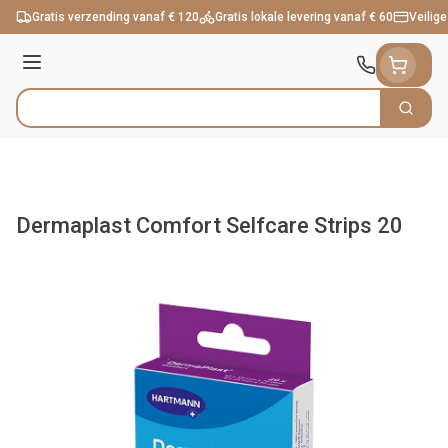
Ga naar de inhoud
Gratis verzending vanaf € 120
Gratis lokale levering vanaf € 60
Veilige
Menu
Zoek
Product, merk, categorie...
Dermaplast Comfort Selfcare Strips 20