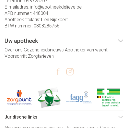
Telefoon:
093725707
E-mailadres:
info@
apotheekdelieve.be
APB nummer:
448004
Apotheek titularis:
Lien Rijckaert
BTW nummer:
0808285756
Uw apotheek
Over ons
Gezondheidsnieuws
Apotheker van wacht
Voorschrift
Zorgtarieven
Juridische links
Algemene verkoopsvoorwaarden
Privacy disclaimer
Cookies