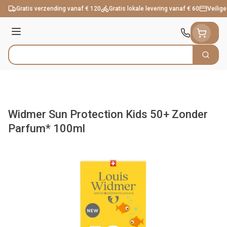
Ga naar de inhoud
Gratis verzending vanaf € 120
Gratis lokale levering vanaf € 60
Veilige
Menu
Zoek
Product, merk, categorie...
Widmer Sun Protection Kids 50+ Zonder
Parfum* 100ml