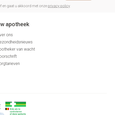
rief en gaat u akkoord met onze
privacy policy
.
w apotheek
ver ons
ezondheidsnieuws
potheker van wacht
oorschrift
orgtarieven