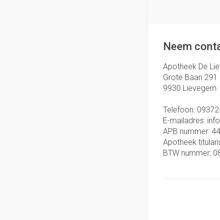
Neem conta
Apotheek De Li
Grote Baan 291
9930
Lievegem
Telefoon:
09372
E-mailadres:
inf
APB nummer:
4
Apotheek titulari
BTW nummer:
0