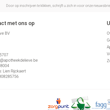
Door op inschrijven te klikken, schrijft u zich in voor onze nieuwsb
ct met ons op
U
eve BV
O
G
A
V
5707
o@
apotheekdelieve.be
Z
48004
s:
Lien Rijckaert
808285756