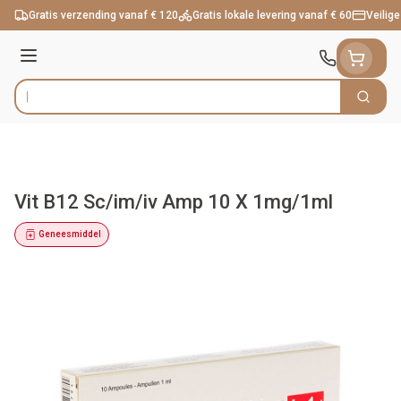
Ga naar de inhoud
Gratis verzending vanaf € 120
Gratis lokale levering vanaf € 60
Veilige
Menu
Zoek
Product, merk, categorie...
Vit B12 Sc/im/iv Amp 10 X 1mg/1ml
Geneesmiddel