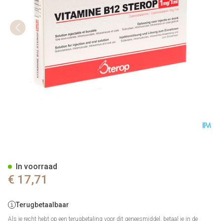
Vit B12 Sc/im/iv Amp 10 X 1
In voorraad
€ 17,71
Terugbetaalbaar
Als je recht hebt op een terugbetaling voor dit geneesmiddel, betaal je in de