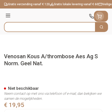
Ga naar de inhoud
Gratis verzending vanaf € 120
Gratis lokale levering vanaf € 60
Veilige
Menu
Zoek
Product, merk, categorie...
Venosan Kous A/thrombose Aes Ag S
Norm. Geel Nat.
Venosan Kous A/thrombose Ae
Niet beschikbaar
Neem contact op met ons via telefoon of e-mail, dan bekijken we
samen de mogelijkheden.
€ 19,95