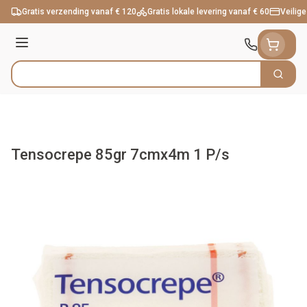
Ga naar de inhoud
Gratis verzending vanaf € 120
Gratis lokale levering vanaf € 60
Veilige
Menu
Zoek
Product, merk, categorie...
Tensocrepe 85gr 7cmx4m 1 P/s