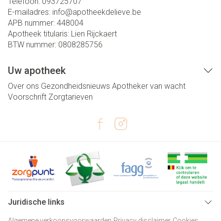
Telefoon:
093725707
E-mailadres:
info@
apotheekdelieve.be
APB nummer:
448004
Apotheek titularis:
Lien Rijckaert
BTW nummer:
0808285756
Uw apotheek
Over ons
Gezondheidsnieuws
Apotheker van wacht
Voorschrift
Zorgtarieven
Juridische links
Algemene verkoopsvoorwaarden
Privacy disclaimer
Cookies