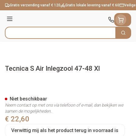
Ga naar de inhoud
Gratis verzending vanaf € 120
Gratis lokale levering vanaf € 60
Veilige
Menu
Zoek
Product, merk, categorie...
Tecnica S Air Inlegzool 47-48 Xl
Tecnica S Air Inlegzool 47-48 
Niet beschikbaar
Neem contact op met ons via telefoon of e-mail, dan bekijken we
samen de mogelijkheden.
€ 22,60
Verwittig mij als het product terug in voorraad is