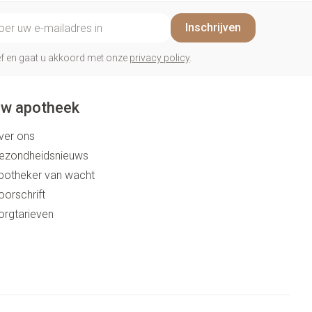
il adres
Inschrijven
rief en gaat u akkoord met onze
privacy policy
.
w apotheek
ver ons
ezondheidsnieuws
potheker van wacht
oorschrift
orgtarieven