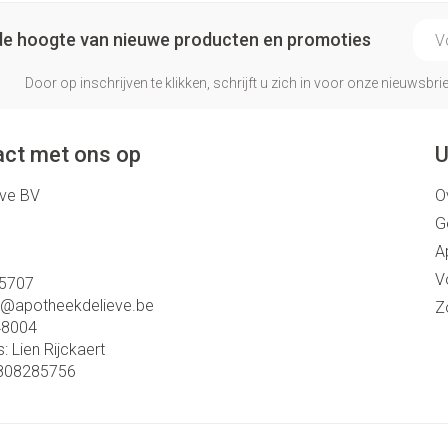
E-ma
p de hoogte van nieuwe producten en promoties
Door op inschrijven te klikken, schrijft u zich in voor onze nieuwsb
ct met ons op
U
eve BV
O
G
A
V
5707
o@
apotheekdelieve.be
Z
48004
s:
Lien Rijckaert
808285756