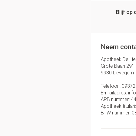
Blijf o
Neem conta
Apotheek De Li
Grote Baan 291
9930
Lievegem
Telefoon:
09372
E-mailadres:
inf
APB nummer:
4
Apotheek titulari
BTW nummer:
0